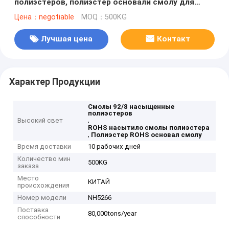
полиэстеров, полиэстер основали смолу для
покрытия цвета
Цена：negotiable
MOQ：500KG
Лучшая цена
Контакт
Характер Продукции
Смолы 92/8 насыщенные
полиэстеров
,
Высокий свет
ROHS насытило смолы полиэстера
,
Полиэстер ROHS основал смолу
Время доставки
10 рабочих дней
Количество мин
500KG
заказа
Место
КИТАЙ
происхождения
Номер модели
NH5266
Поставка
80,000tons/year
способности