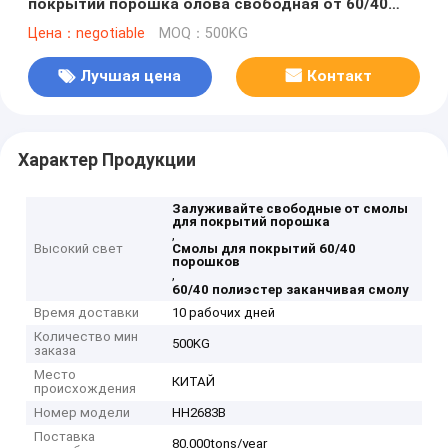
покрытий порошка олова свободная от 60/40
хороших
Цена：negotiable
MOQ：500KG
Лучшая цена
Контакт
Характер Продукции
Залуживайте свободные от смолы
для покрытий порошка
,
Высокий свет
Смолы для покрытий 60/40
порошков
,
60/40 полиэстер заканчивая смолу
Время доставки
10 рабочих дней
Количество мин
500KG
заказа
Место
КИТАЙ
происхождения
Номер модели
HH2683B
Поставка
80,000tons/year