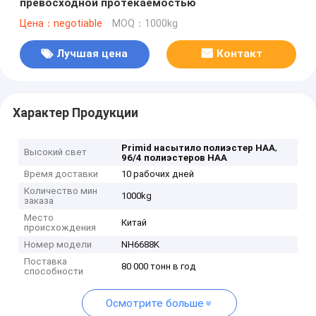
превосходной протекаемостью
Цена：negotiable
MOQ：1000kg
Лучшая цена
Контакт
Характер Продукции
,
Primid насытило полиэстер HAA
Высокий свет
96/4 полиэстеров HAA
Время доставки
10 рабочих дней
Количество мин
1000kg
заказа
Место
Китай
происхождения
Номер модели
NH6688K
Поставка
80 000 тонн в год
способности
Осмотрите больше