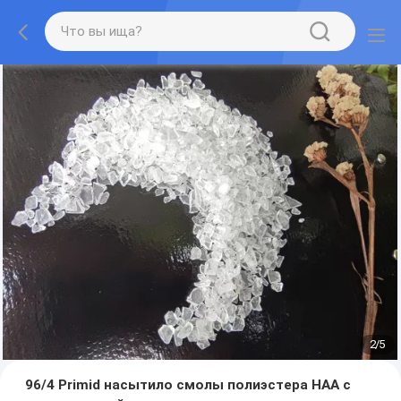
2
/
5
96/4 Primid насытило смолы полиэстера HAA с