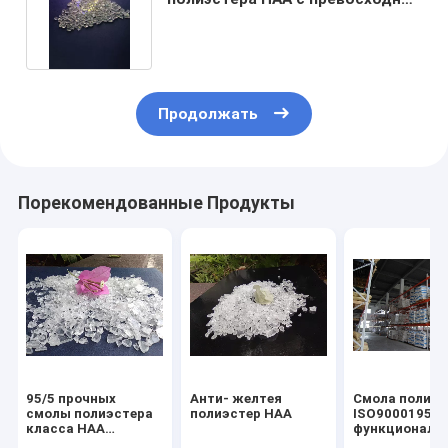
протекаемостью
Продолжать
Порекомендованные Продукты
95/5 прочных
Анти- желтея
Смола полиэс
смолы полиэстера
полиэстер HAA
ISO9000195/5
класса HAA
функциональ
Qualicoat
Pinhole свобо