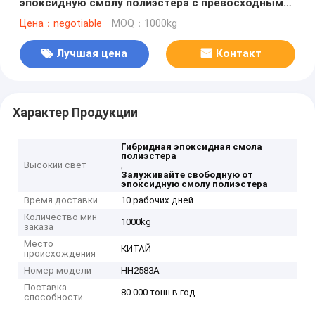
эпоксидную смолу полиэстера с превосходным
представлением вымирания
Цена：negotiable
MOQ：1000kg
Лучшая цена
Контакт
Характер Продукции
Гибридная эпоксидная смола
полиэстера
Высокий свет
,
Залуживайте свободную от
эпоксидную смолу полиэстера
Время доставки
10 рабочих дней
Количество мин
1000kg
заказа
Место
КИТАЙ
происхождения
Номер модели
HH2583A
Поставка
80 000 тонн в год
способности