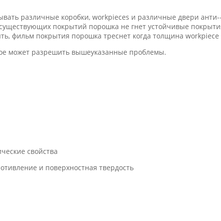
ать различные коробки, workpieces и различные двери анти--
 существующих покрытий порошка не гнет устойчивые покрытия
ять, фильм покрытия порошка треснет когда толщина workpiece
рое может разрешить вышеуказанные проблемы.
ческие свойства
отивление и поверхностная твердость