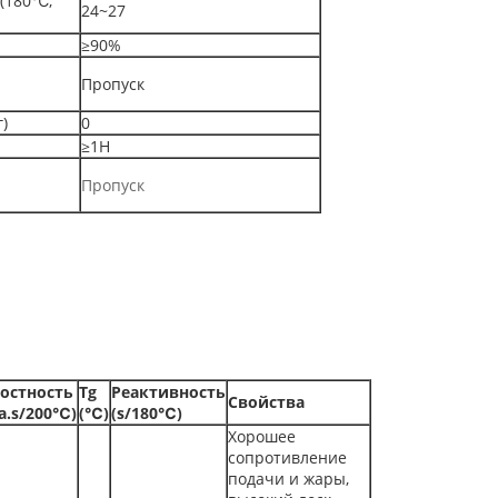
 (180℃,
24~27
≥90%
Пропуск
)
0
≥1H
Пропуск
остность
Tg
Реактивность
Свойства
a.s/200℃)
(℃)
(s/180℃)
Хорошее
сопротивление
подачи и жары,