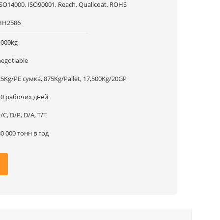
ISO14000, ISO90001, Reach, Qualicoat, ROHS
HH2586
1000kg
negotiable
25Kg/PE сумка, 875Kg/Pallet, 17,500Kg/20GP
10 рабочих дней
/C, D/P, D/A, T/T
80 000 тонн в год