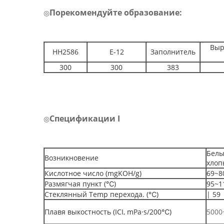
Порекомендуйте образование:
◎
Выр
HH2586
E-12
Заполнитель
300
300
383
Спецификации I
◎
Белы
Возникновение
хлоп
Кислотное число (mgKOH/g)
69~8
Размягчая пункт (℃)
95~1
Стеклянный Temp перехода. (℃)
| 59
Плавя выкостность (ICI, mPa·s/200℃)
5000