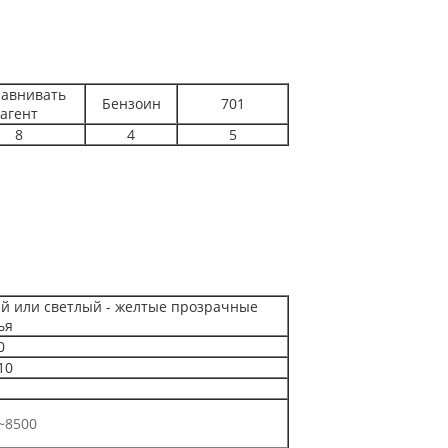
авнивать
Бензоин
701
агент
8
4
5
й или светлый - желтые прозрачные
ья
0
10
~8500