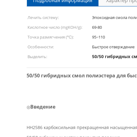
Подробная информация
Характер пр
Лечить систему:
Эпоксидная смола поли
Кислотное число (mgKOH/g):
69-80
Точка размягчения (℃):
95~110
Особенности:
Быстрое отверждение
50/50 гибридных с
Выделить:
50/50 гибридных смол полиэстера для б
Введение
◎
HH2586 карбоксильная прекращенная насыщенная 