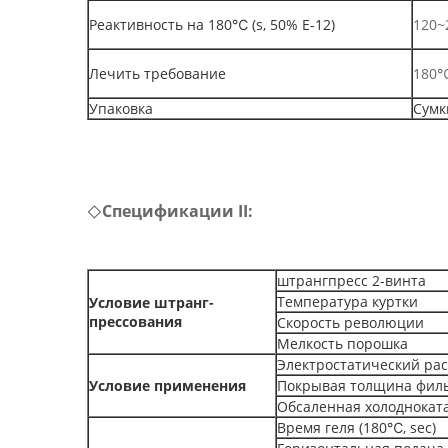
Реактивность на 180℃ (s, 50% E-12)
120~
Лечить требование
180
Упаковка
Сумк
Спецификации II:
◇
штрангпресс 2-винта
Температура куртки
Условие штранг-
прессования
Скорость революции
Мелкость порошка
Электростатический рас
Условие применения
Покрывая толщина фил
Обсаленная холоднокат
Время геля (180℃, sec)