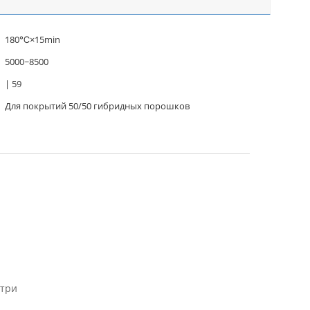
180℃×15min
5000~8500
| 59
Для покрытий 50/50 гибридных порошков
утри