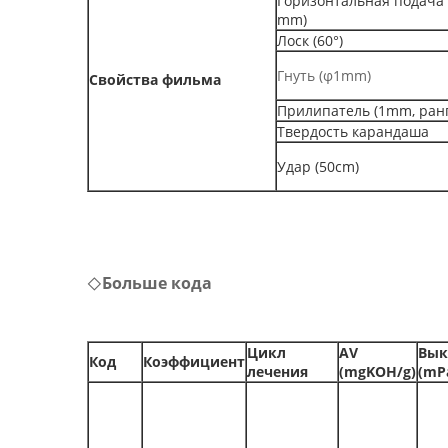
Горизонтальная подача
mm)
Лоск (60°)
Гнуть (φ1mm)
Свойства фильма
Прилипатель (1mm, ранг
Твердость карандаша
Удар (50cm)
Больше кода
◇
Цикл
AV
Вык
Код
Коэффициент
лечения
(mgKOH/g)
(mP