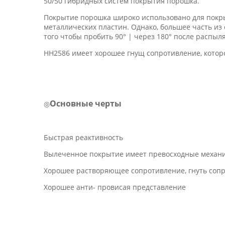
50/50 гибридных систем покрытия порошка.
Покрытие порошка широко использовано для покрыв
металлических пластин. Однако, большее часть из
того чтобы пробить 90° | через 180° после распыл
HH2586 имеет хорошее гнущ сопротивление, кото
Основные черты
◎
Быстрая реактивность
Вылеченное покрытие имеет превосходные механи
Хорошее растворяющее сопротивление, гнуть сопр
Хорошее анти- провисая представление