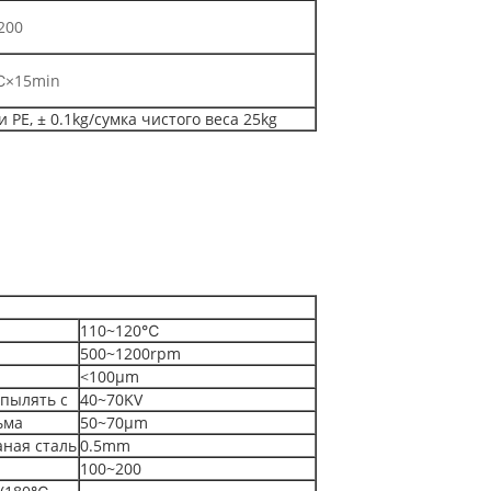
200
℃×15min
и PE, ± 0.1kg/сумка чистого веса 25kg
110~120℃
500~1200rpm
<100μm
пылять с
40~70KV
ьма
50~70μm
аная сталь
0.5mm
100~200