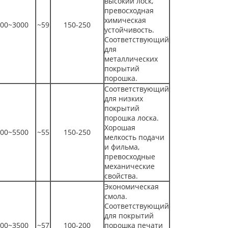
высокий лоск,
превосходная
химическая
00~3000
~59
150-250
устойчивость.
Соответствующий
для
металлических
покрытий
порошка.
Соответствующий
для низких
покрытий
порошка лоска.
Хорошая
00~5500
~55
150-250
мелкость подачи
и фильма,
превосходные
механические
свойства.
Экономическая
смола.
Соответствующий
для покрытий
00~3500
~57
100-200
порошка печати