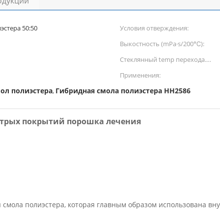
одукции
эстера 50:50
Условия отверждения:
Выкостность (mPa·s/200℃):
Стеклянный temp перехода.
(℃):
Применения:
мол полиэстера
Гибридная смола полиэстера HH2586
,
ыстрых покрытий порошка лечения
смола полиэстера, которая главным образом использована вн