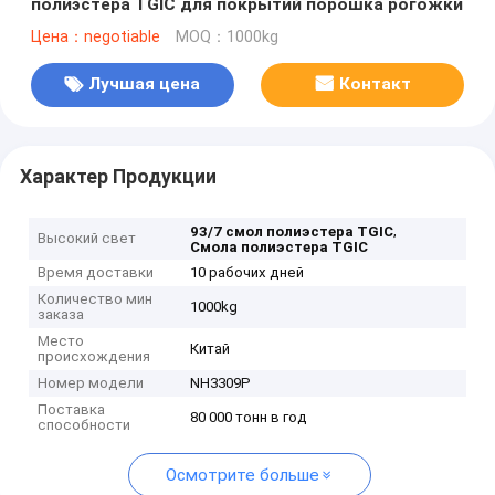
полиэстера TGIC для покрытий порошка рогожки
Цена：negotiable
MOQ：1000kg
Лучшая цена
Контакт
Характер Продукции
,
93/7 смол полиэстера TGIC
Высокий свет
Смола полиэстера TGIC
Время доставки
10 рабочих дней
Количество мин
1000kg
заказа
Место
Китай
происхождения
Номер модели
NH3309P
Поставка
80 000 тонн в год
способности
Осмотрите больше