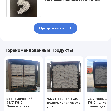
для покрытий порошка
рогожки
Продолжать
Порекомендованные Продукты
Экономический
93/7 Прочная TGIC
93/7 Насыще
93/7 TGIC
полиэфирная смола
TGIC полиэф
Полиэфирная
для
смолы для
смола для
высокоблестящего
текстурных