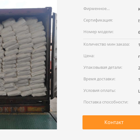
Фирменное
наименование:
Сертификация:
Номер модели:
Количество мин заказа:
Цена:
Упаковывая детали:
Время доставки:
Условия оплаты:
L
Поставка способности:
Контакт