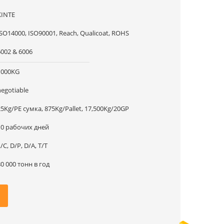
KINTE
ISO14000, ISO90001, Reach, Qualicoat, ROHS
6002 & 6006
1000KG
negotiable
25Kg/PE сумка, 875Kg/Pallet, 17,500Kg/20GP
10 рабочих дней
/C, D/P, D/A, T/T
80 000 тонн в год