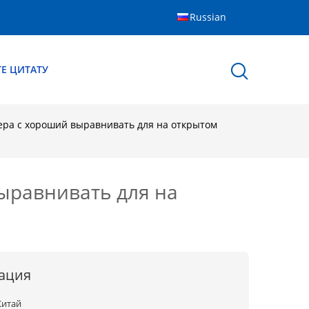
Russian
Е ЦИТАТУ
ера с хороший выравнивать для на открытом
ыравнивать для на
ация
Китай