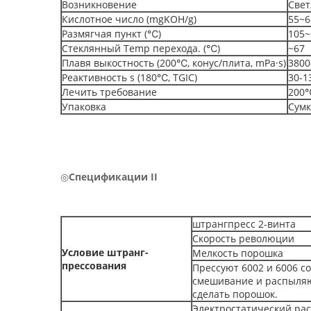
Возникновение
Свет
Кислотное число (mgKOH/g)
55~6
Размягчая пункт (℃)
105~
Стеклянный Temp перехода. (℃)
~67
Плавя выкостность (200℃, конус/плита, mPa·s)
3800
Реактивность s (180℃, TGIC)
30-1
Лечить требование
200
Упаковка
Сумк
◎
Спецификации II
штрангпресс 2-винта
Скорость революции
Условие штранг-
Мелкость порошка
прессования
Прессуют 6002 и 6006 с
смешивание и распыляют
сделать порошок.
Электростатический рас