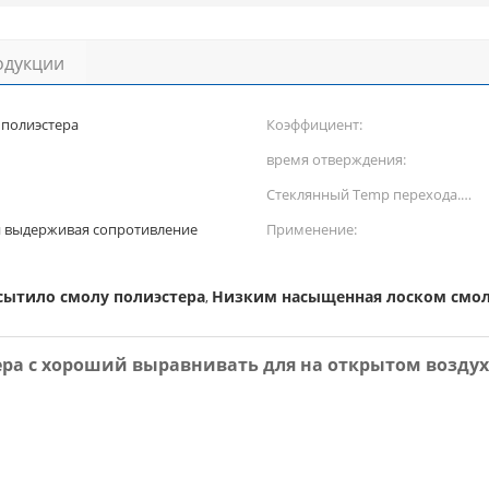
одукции
полиэстера
Коэффициент:
время отверждения:
Стеклянный Temp перехода.
(℃):
 выдерживая сопротивление
Применение:
сытило смолу полиэстера
Низким насыщенная лоском смол
,
ера с хороший выравнивать для на открытом возду