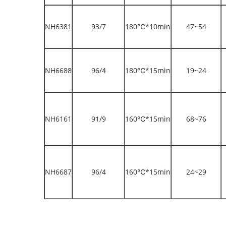
NH6381
93/7
180℃*10min
47~54
NH6688
96/4
180℃*15min
19~24
NH6161
91/9
160℃*15min
68~76
NH6687
96/4
160℃*15min
24~29