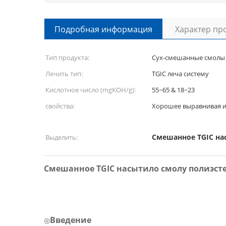
Подробная информация
Характер пр
Тип продукта:
Сух-смешанные смолы 
Лечить тип:
TGIC леча систему
Кислотное число (mgKOH/g):
55~65 & 18~23
свойства:
Хорошее выравнивая и
Смешанное TGIC на
Выделить:
Смешанное TGIC насытило смолу полиэст
Введение
◎