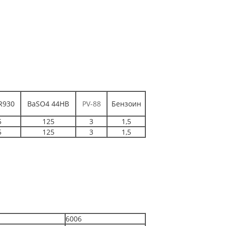
R930
BaSO4 44HB
PV-88
Бензоин
5
125
3
1,5
5
125
3
1,5
6006